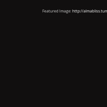
Featured Image:
http://almabliss.tu
This site uses Akismet to reduce spam.
L
η αμφιβολία ανάμεσα Πανεπιστημίου και Σταδίου