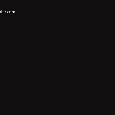
mblr.com
ΓΡΆΨΤΕ ΜΙΑ ΑΠΆΝΤΗΣΗ
earn how your comment data is processed.