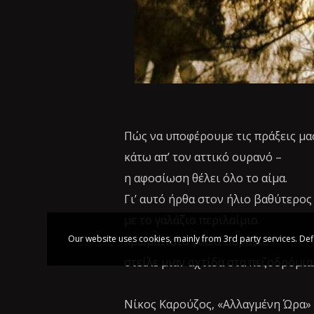
Πώς να υποφέρουμε τις πράξεις μα
κάτω απ’ τον αττικό ουρανό –
η αφοσίωση θέλει όλο το αίμα.
Γι’ αυτό ήρθα στον ήλιο βαθύτερος 
με το γαλάζιο περιλαίμιο.
Our website uses cookies, mainly from 3rd party services. Def
Χρωματιστό γυαλί ουράνιο
στείλε μιαν αχτίδα στα πεζοδρόμια
Νίκος Καρούζος, «Αλλαγμένη Ώρα