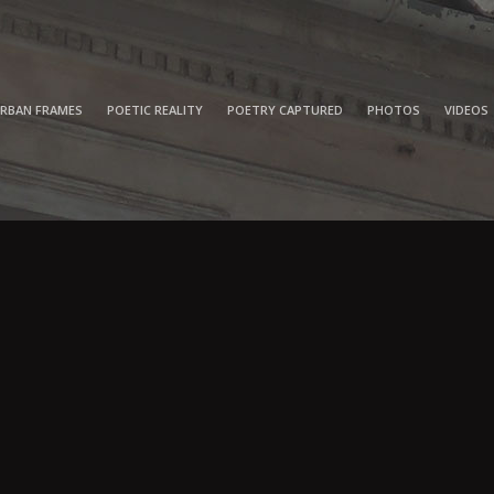
RBAN FRAMES
POETIC REALITY
POETRY CAPTURED
PHOTOS
VIDEOS