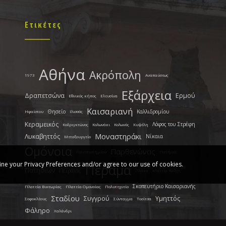
Ετικέτες
Αθήνα
Ακρόπολη
1973
Αναπαύσεως
Εξάρχεια
Δραπετσώνα
Ερμού
Εθνικός κήπος
Ελευσίνα
Καισαριανή
Θησείο
Καλλιδρομίου
Ηφαίστου
Ιλισσός
Κεραμεικός
Λόφος του Στρέφη
Κοδριγκτώνος
Κολωνάκι
Κολωνός
Κυψέλη
Μοναστηράκι
Λυκαβηττός
Νίκαια
Μεταξουργείο
Ομόνοια
Παρθενώνας
Πανεπιστημίου
Πατήσια
ine your Privacy Preferences and/or agree to our use of cookies.
Πέραμα
Πατησίων
Πειραιάς
Πλάκα
πλατεία Βάθης
Σκοπευτήριο Καισαριανής
Πλατεία Βικτωρίας
Πλατεία Ομονοίας
Πολυτεχνείο
Σταδίου
Συγγρού
Υμηττός
Σοφοκλέους
Σύνταγμα
Τοσίτσα
Φάληρο
Χαλάνδρι