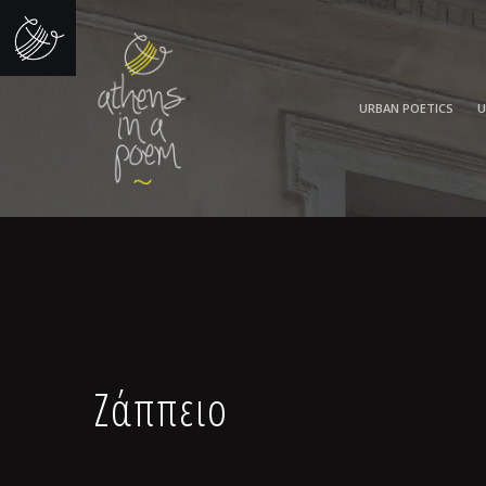
URBAN POETICS
U
Ζάππειο