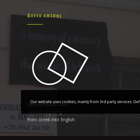
Δείτε επίσης
Our website uses cookies, mainly from 3rd party services. Def
akindofclock.com
a world of poetry
from Greek into English